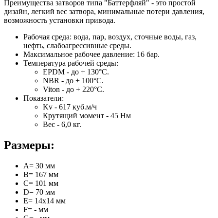
Преимущества затворов типа "Баттерфляй" - это простой
дизайн, легкий вес затвора, минимальные потери давления,
возможность установки привода.
Рабочая среда:
вода, пар, воздух, сточные воды, газ,
нефть, слабоагрессивные среды.
Максимальное рабочее давление:
16 бар.
Температура рабочей среды:
EPDM - до + 130°C.
NBR - до + 100°C.
Viton - до + 220°C.
Показатели:
Kv - 617 куб.м/ч
Крутящий момент - 45 Нм
Вес - 6,0 кг.
Размеры:
A= 30 мм
B= 167 мм
C= 101 мм
D= 70 мм
E= 14х14 мм
F= - мм