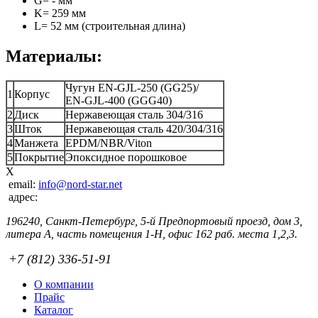
G= - мм
K= 259 мм
L= 52 мм (строительная длина)
Материалы:
Чугун EN-GJL-250 (GG25)/
1
Корпус
EN-GJL-400 (GGG40)
2
Диск
Нержавеющая сталь 304/316
3
Шток
Нержавеющая сталь 420/304/316
4
Манжета
EPDM/NBR/Viton
5
Покрытие
Эпоксидное порошковое
X
email:
info@nord-star.net
адрес:
196240, Санкт-Петербург, 5-й Предпортовый проезд, дом 3,
литера А, часть помещения 1-Н, офис 162 раб. места 1,2,3.
+7 (812) 336-51-91
О компании
Прайс
Каталог