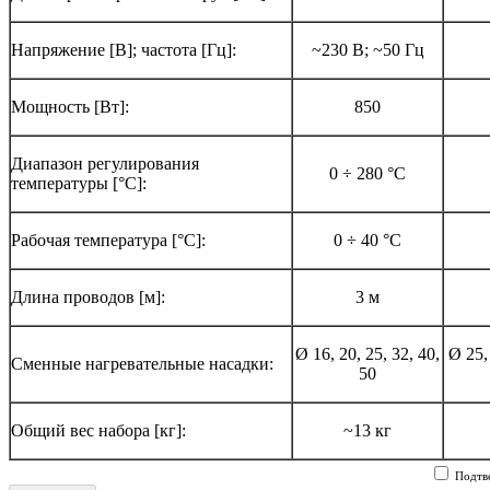
Напряжение [В]; частота [Гц]:
~230 В; ~50 Гц
Мощность [Вт]:
850
Диапазон регулирования
0 ÷ 280 °C
температуры [°C]:
Рабочая температура [°C]:
0 ÷ 40 °C
Длина проводов [м]:
3 м
Ø 16, 20, 25, 32, 40,
Ø 25, 
Сменные нагревательные насадки:
50
Общий вес набора [кг]:
~13 кг
Подтве