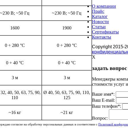
О компании
Прайс
~230 В; ~50 Гц
~230 В; ~50 Гц
Каталог
Новости
Статьи
1600
1900
Сертификаты
Контакты
0 ÷ 280 °C
0 ÷ 280 °C
Copyright 2015-
конфиденциальн
X
0 ÷ 40 °C
0 ÷ 40 °C
задать вопрос
3 м
3 м
Менеджеры компан
стоимости услуг 
32, 40, 50, 63, 75, 90,
Ø 40, 50, 63, 75, 90, 110,
Ваше имя
*
:
110
125
Ваш E-mail:
Ваш телефон
*
:
~16 кг
~21 кг
Вопрос:
рждаю согласие на обработку персональных данных в соответствии с
Политикой конфиден