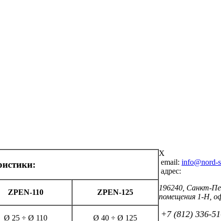
X
email:
info@nord-st
ристики:
адрес:
196240, Санкт-Пе
ZPEN-110
ZPEN-125
помещения 1-Н, оф
+7 (812) 336-51
Ø 25 ÷ Ø 110
Ø 40 ÷ Ø 125