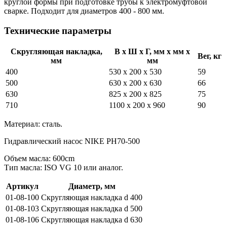
круглой формы при подготовке трубы к электромуфтовой
сварке. Подходит для диаметров 400 - 800 мм.
Технические параметры
Скругляющая накладка,
В x Ш x Г, мм x мм x
Вег, кг
мм
мм
400
530 x 200 x 530
59
500
630 x 200 x 630
66
630
825 x 200 x 825
75
710
1100 x 200 x 960
90
Материал: сталь.
Гидравлический насос NIKE PH70-500
Объем масла: 600cm
Тип масла: ISO VG 10 или аналог.
Артикул
Диаметр, мм
01-08-100
Скругляющая накладка d 400
01-08-103
Скругляющая накладка d 500
01-08-106
Скругляющая накладка d 630